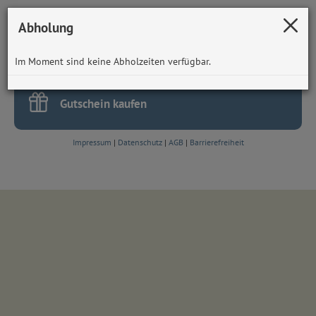
Abholung
Kundenkarte aufladen
Im Moment sind keine Abholzeiten verfügbar.
Gutschein kaufen
Impressum
|
Datenschutz
|
AGB
|
Barrierefreiheit